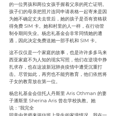
的⼀位男孩和两位⼥孩⼿握着⽗亲的死亡证明。
孩⼦们的⺟亲把照⽚连同申请表格⼀起寄来是因
为她不确定丈夫去世后，她的孩⼦是否有资格获
得免费 SIM 卡。她和村⾥的⼈⼀样，在⾏动管
制令期间失业。杨忠礼基⾦会⾮常同情她的遭
遇，因此决定免费送她⼀部⼿机和 SIM 卡。
这不仅仅是⼀个家庭的故事，也是许许多多⻢来
⻄亚家庭不为⼈知的现实写照，他们在逆境中挣
扎求存，也在这波新冠肺炎疫情中遭受沉重打
击。尽管如此，再穷也不能穷教育，他们依然将
⼦⼥的教育放在第⼀位。
杨忠礼基⾦会信托⼈丹斯⾥ Aris Othman 的妻
⼦潘斯⾥ Sherina Aris 曾在学校执教。她
说：“我完全
同意由⽼师来评估班上学⽣的家境情况。我在⼀