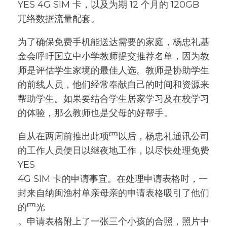
YES 4G SIM 卡，以及为期 12 个⽉的 120GB
⺴络数据流量配套。
为了确保免费⼿机能送达需要的家庭，杨忠礼基
⾦会呼吁国⽴中⼩学教师提交推荐名单，因为教
师是评估学⽣家境的最佳⼈选。教师是协助学⽣
的前线⼈员，他们经常奉献⾃⼰的时间和资源来
帮助学⽣。如果要结合学⽣居家学习及在校学习
的体验，那么教师也是⽗⺟的好帮⼿。
⾃从在两周前推出此项⺫以后，杨忠礼通讯公司
的⼯作⼈员便⽇以继夜地⼯作，以尽快处理免费
YES
4G SIM 卡的申请事宜。在处理申请表格时，⼀
封来⾃纳闽渔村单亲⺟亲的申请表格吸引了他们
的⺫光
。申请表格附上了⼀张三个⼩孩的合照，照⽚中