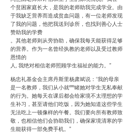
个贫困家庭⻓⼤，是我的⽼师助我完成学业。由
于我缺乏营养⽽造成贫⾎问题，有⼀位⽼师发现
了我的问题，他把我送到诊所，也找到善⼼⼈⼠
赞助我的学费
。其他⽼师则从旁协助，确保我每天能获得⾜够
的营养。作为⼀名曾经执教的⽼师以及受过教师
恩情的
⼈, 我绝对相信⽼师照顾学⽣福祉的能⼒。”
杨忠礼基⾦会主席丹斯⾥杨肃斌说：“我的⺟亲
是⼀名教师，我们从⼩就⺫睹她对学⽣⽆私奉献
的⾏为。她每天在课后都会给家境不太理想的学
⽣补习，甚⾄请他们吃饭，因为她知道这些学⽣
⽆法吃上⼀顿像样的午餐。我们要向所有教师致
敬，也相信他们会协助我们，确保家境清寒的学
⽣能获得⼀部免费⼿机。”