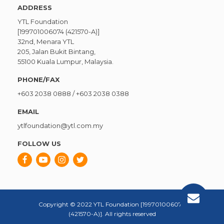
ADDRESS
YTL Foundation
[199701006074 (421570-A)]
32nd, Menara YTL
205, Jalan Bukit Bintang,
55100 Kuala Lumpur, Malaysia.
PHONE/FAX
+603 2038 0888
/
+603 2038 0388
EMAIL
ytlfoundation@ytl.com.my
FOLLOW US
Copyright © 2022 YTL Foundation [199701006074
(421570-A)]. All rights reserved