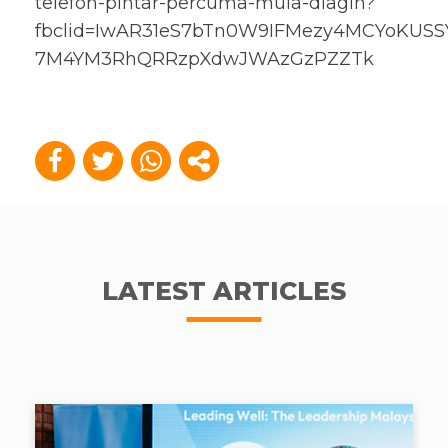
telefon-pintar-percuma-mula-diagih?
fbclid=IwAR31eS7bTn0W9IFMezy4MCYoKUSSY
7M4YM3RhQRRzpXdwJWAzGzPZZTk
LATEST ARTICLES