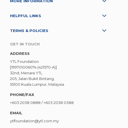
MORE INFORMATION
HELPFUL LINKS
TERMS & POLICIES
GET IN TOUCH
ADDRESS
YTL Foundation
[199701006074 (421570-A)]
32nd, Menara YTL
205, Jalan Bukit Bintang,
55100 Kuala Lumpur, Malaysia.
PHONE/FAX
+603 2038 0888
/
+603 2038 0388
EMAIL
ytlfoundation@ytl.com.my