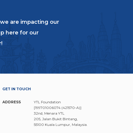
 we are impacting our
p here for our
!
GET IN TOUCH
ADDRESS
YTL Foundation
[199701006074 (421570-A)]
32nd, Menara YTL
205, Jalan Bukit Bintang,
55100 Kuala Lumpur, Malaysia.