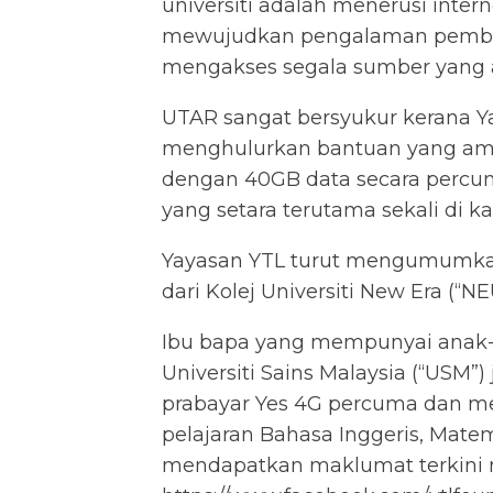
universiti adalah menerusi intern
mewujudkan pengalaman pembel
mengakses segala sumber yang 
UTAR sangat bersyukur kerana Ya
menghulurkan bantuan yang amat
dengan 40GB data secara percuma
yang setara terutama sekali di 
Yayasan YTL turut mengumumkan 
dari Kolej Universiti New Era (“NE
Ibu bapa yang mempunyai anak-an
Universiti Sains Malaysia (“USM
prabayar Yes 4G percuma dan men
pelajaran Bahasa Inggeris, Matem
mendapatkan maklumat terkini men