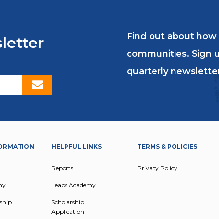
Find out about how
letter
communities. Sign u
quarterly newsletter
ORMATION
HELPFUL LINKS
TERMS & POLICIES
Reports
Privacy Policy
my
Leaps Academy
ship
Scholarship
Application