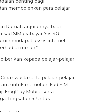
 adalah penting bagi
an membolehkan para pelajar
Dari Rumah anjurannya bagi
n kad SIM prabayar Yes 4G
kami mendapat akses internet
erhad di rumah.”
iberikan kepada pelajar-pelajar
na swasta serta pelajar-pelajar
g/learn untuk memohon kad SIM
i FrogPlay Mobile serta
gga Tingkatan 5. Untuk