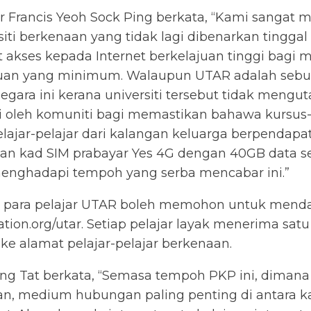
Dr Francis Yeoh Sock Ping berkata, “Kami sanga
siti berkenaan yang tidak lagi dibenarkan tinggal 
akses kepada Internet berkelajuan tinggi bagi
an yang minimum. Walaupun UTAR adalah sebuah
negara ini kerana universiti tersebut tidak men
yai oleh komuniti bagi memastikan bahawa kursus
lajar-pelajar dari kalangan keluarga berpendapa
n kad SIM prabayar Yes 4G dengan 40GB data s
nghadapi tempoh yang serba mencabar ini.”
20, para pelajar UTAR boleh memohon untuk mend
tion.org/utar
. Setiap pelajar layak menerima sat
 ke alamat pelajar-pelajar berkenaan.
ng Tat berkata, “Semasa tempoh PKP ini, dimana 
n, medium hubungan paling penting di antara ka