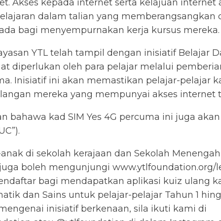
et. Akses kepada internet serta kelajuan internet
ajaran dalam talian yang memberangsangkan d
ada bagi menyempurnakan kerja kursus mereka.
yasan YTL telah tampil dengan inisiatif Belajar 
 diperlukan oleh para pelajar melalui pemberia
. Inisiatif ini akan memastikan pelajar-pelajar 
kalangan mereka yang mempunyai akses internet t
bahawa kad SIM Yes 4G percuma ini juga akan d
UC”).
ak di sekolah kerajaan dan Sekolah Menengah Ci
”) juga boleh mengunjungi www.ytlfoundation.or
daftar bagi mendapatkan aplikasi kuiz ulang kaj
atik dan Sains untuk pelajar-pelajar Tahun 1 hin
genai inisiatif berkenaan, sila ikuti kami di