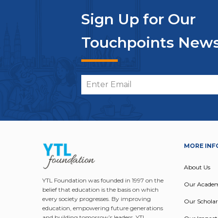
Sign Up for Our
Touchpoints News
MORE INF
About Us
YTL Foundation was founded in 1997 on the
Our Acade
belief that education is the basis on which
every society progresses. By improving
Our Scholar
education, empowering future generations
and building tomorrow’s leaders, YTL