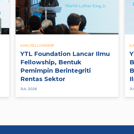
ILMU FELLOWSHIP
I
YTL Foundation Lancar Ilmu
Y
Fellowship, Bentuk
B
Pemimpin Berintegriti
B
Rentas Sektor
I
JUL 2026
JU