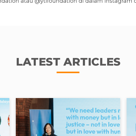
ndation
atau @ytlfoundation di dalam Instagram d
LATEST ARTICLES