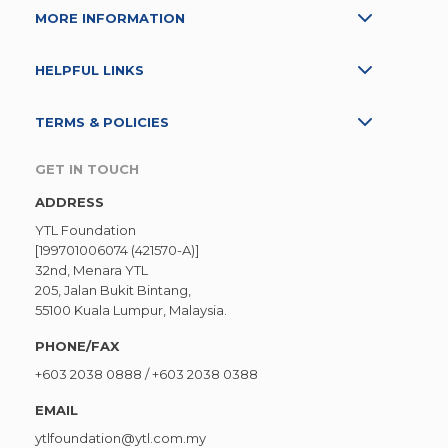
MORE INFORMATION
HELPFUL LINKS
TERMS & POLICIES
GET IN TOUCH
ADDRESS
YTL Foundation
[199701006074 (421570-A)]
32nd, Menara YTL
205, Jalan Bukit Bintang,
55100 Kuala Lumpur, Malaysia.
PHONE/FAX
+603 2038 0888
/
+603 2038 0388
EMAIL
ytlfoundation@ytl.com.my