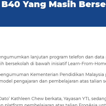
 B40 Yang Masih Berse
 mengumumkan lanjutan program telefon dan dat
h bersekolah di bawah inisiatif Learn-From-Hom
pengumuman Kementerian Pendidikan Malaysia pa
model pengajaran dan pembelajaran atas talian 
ato’ Kathleen Chew berkata, Yayasan YTL sedan
n platform pembelajaran atas talian FrogAsia 