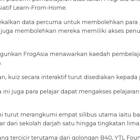
siatif Learn-From-Home.
ekalkan data percuma untuk membolehkan para 
 juga membolehkan mereka memiliki akses penu
gunkan FrogAsia menawarkan kaedah pembelaja
.
kuiz secara interaktif turut disediakan kepada p
sia ini juga para pelajar dapat mengakses pelaja
 turut merangkumi empat silibus utama iaitu ba
r dari sekolah darjah satu hingga tingkatan lima
ang tercicir terutama dari golongan B40, YTL Fo