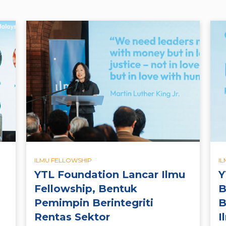
ILMU FELLOWSHIP
I
YTL Foundation Lancar Ilmu
Y
Fellowship, Bentuk
B
Pemimpin Berintegriti
B
Rentas Sektor
I